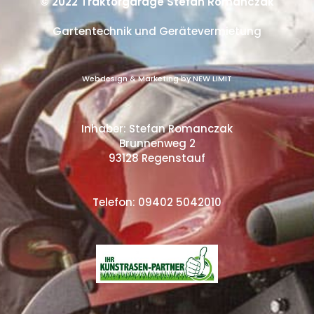
© 2022 Traktorgarage Stefan Romanczak
Gartentechnik und Gerätevermietung
Webdesign & Marketing by NEW LIMIT
Inhaber: Stefan Romanczak
Brunnenweg 2
93128 Regenstauf
Telefon: 09402 5042010