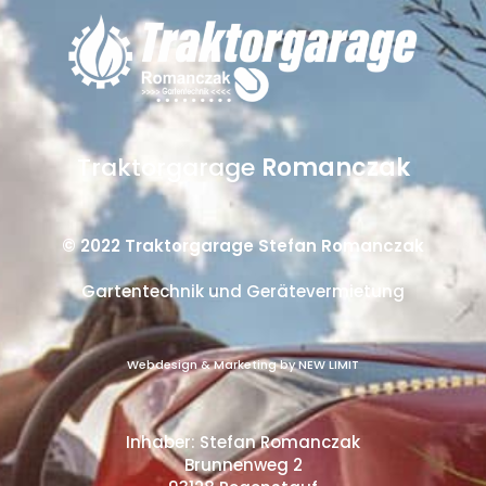
Traktorgarage
Romanczak
© 2022 Traktorgarage Stefan Romanczak
Gartentechnik und Gerätevermietung
Webdesign & Marketing by NEW LIMIT
Inhaber: Stefan Romanczak
Brunnenweg 2